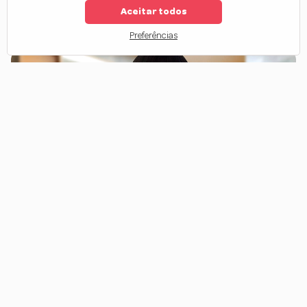
Aceitar todos
1
2
3
4
Preferências
O que causa frizz no cabelo?
O
cabelo com frizz
é um dos incômodos mais comuns na rotina
capilar. Esse efeito arrepiado acontece principalmente quando os fios
estão ressecados, porosos ou com a fibra capilar aberta.