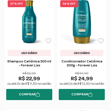
57 % OFF
54 % OFF
USO DIÁRIO
USO DIÁRIO
Shampoo Catiônica 300 ml
Condicionador Catiônica
- Forever Liss
200g - Forever Liss
R$ 52,90
R$ 54,90
R$ 22,99
R$ 24,99
ou até 2x de R$ 11,50 no cartão
ou até 2x de R$ 12,50 no cartão
COMPRAR
COMPRAR