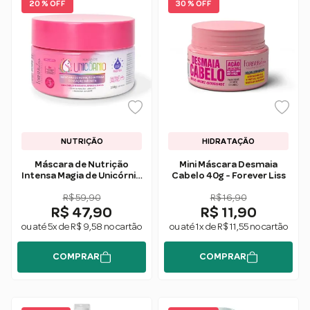
20 % OFF
30 % OFF
NUTRIÇÃO
HIDRATAÇÃO
Máscara de Nutrição
Mini Máscara Desmaia
Intensa Magia de Unicórnio
Cabelo 40g - Forever Liss
250g - Forever Liss
R$ 59,90
R$ 16,90
R$ 47,90
R$ 11,90
ou até 5x de R$ 9,58 no cartão
ou até 1x de R$ 11,55 no cartão
COMPRAR
COMPRAR