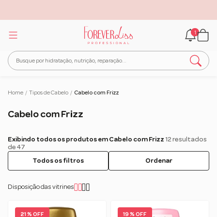
1
Home
/
Tipos de Cabelo
/
Cabelo com Frizz
Cabelo com Frizz
Exibindo todos os produtos em Cabelo com Frizz
12 resultados
de 47
Todos os filtros
Ordenar
Disposição das vitrines
21 % OFF
19 % OFF