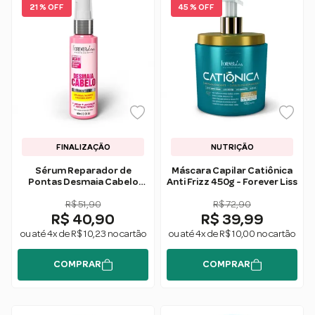
21 % OFF
45 % OFF
FINALIZAÇÃO
NUTRIÇÃO
Sérum Reparador de
Máscara Capilar Catiônica
Pontas Desmaia Cabelo
Anti Frizz 450g - Forever Liss
60ml - Forever Liss
R$ 51,90
R$ 72,90
R$ 40,90
R$ 39,99
ou até 4x de R$ 10,23 no cartão
ou até 4x de R$ 10,00 no cartão
COMPRAR
COMPRAR