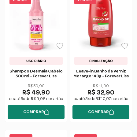
17 % OFF
21 % OFF
USO DIÁRIO
FINALIZAÇÃO
Shampoo Desmaia Cabelo
Leave-in Banho de Verniz
500 ml - Forever Liss
Morango 140g - Forever Liss
R$ 59,90
R$ 41,90
R$ 49,90
R$ 32,90
ou até 5x de R$ 9,98 no cartão
ou até 3x de R$ 10,97 no cartão
COMPRAR
COMPRAR