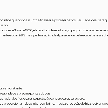
dinhos quando o assunto é finalizar e proteger os fios. Seu uso é ideal para 
ssivo.
icones e Styleze W20, ele facilita o desembaraço, proporciona maciez e sedosi
ilhante e com 98% mais perfumação, ideal para deixar pele e cabelos mais chei
ra e hidratante.
eabilidade e previne pontas duplas.
 redor dos fios e garante proteção contra o calor, sal e cloro.
o e proporcionam desembaraço, brilho, maciez e redução do frizz, deixando 