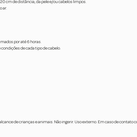
 20 cm de distância, da pele e/ou cabelos limpos.
o ar.
umados por até 6 horas.
condições de cada tipo de cabelo.
 do alcance de crianças e animais. Não ingerir. Uso externo. Em caso de cont