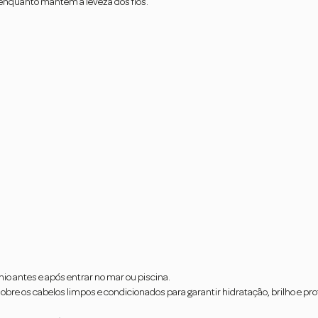
 enquanto mantém a leveza dos fios.
rnio antes e após entrar no mar ou piscina.
obre os cabelos limpos e condicionados para garantir hidratação, brilho e pr