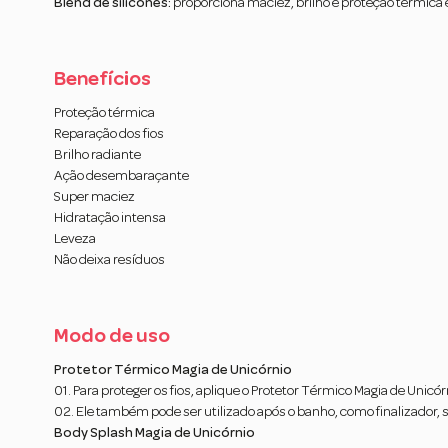
Blend de silicones:
proporciona maciez, brilho e proteção térmica
Benefícios
Proteção térmica
Reparação dos fios
Brilho radiante
Ação desembaraçante
Super maciez
Hidratação intensa
Leveza
Não deixa resíduos
Modo de uso
Protetor Térmico Magia de Unicórnio
01. Para proteger os fios, aplique o Protetor Térmico Magia de Unicó
02. Ele também pode ser utilizado após o banho, como finalizador, s
Body Splash Magia de Unicórnio