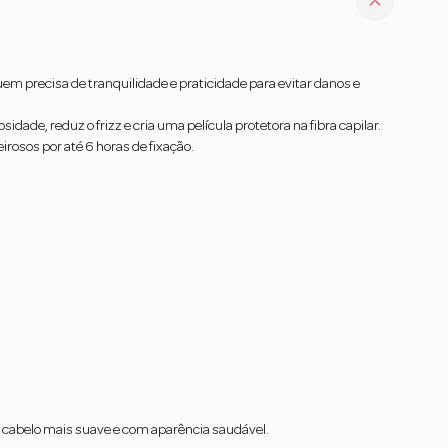
quem precisa de tranquilidade e praticidade para evitar danos e
dade, reduz o frizz e cria uma película protetora na fibra capilar.
rosos por até 6 horas de fixação.
o cabelo mais suave e com aparência saudável.