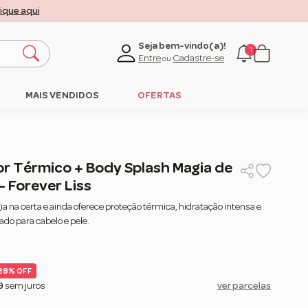
lique aqui
Seja bem-vindo(a)!
1
Entre
Cadastre-se
ou
MAIS VENDIDOS
OFERTAS
or Térmico + Body Splash Magia de
– Forever Liss
a na certa e ainda oferece proteção térmica, hidratação intensa e
do para cabelo e pele.
28% OFF
9
sem juros
ver parcelas