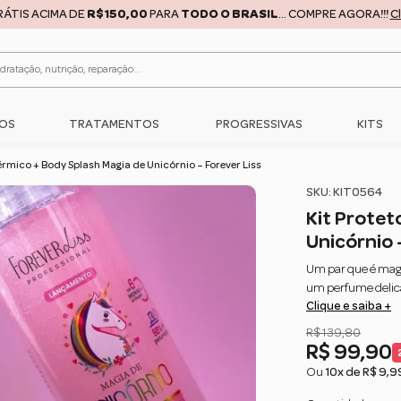
RÁTIS ACIMA DE
R$150,00
PARA
TODO O BRASIL
... COMPRE AGORA!!!
C
OS
TRATAMENTOS
PROGRESSIVAS
KITS
érmico + Body Splash Magia de Unicórnio – Forever Liss
SKU: KIT0564
Kit Protet
Unicórnio 
Um par que é magi
um perfume delica
Clique e saiba +
R$ 139,80
R$ 99,90
Ou
10x de R$ 9,9