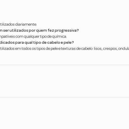
tilizados diariamente.
m ser utilizados por quem fez progressiva?
mpatíveis com qualquer tipo de química.
dicados para qual tipo de cabelo e pele?
lizados em todos os tipos de pele e texturas de cabelo: lisos, crespos, ondu