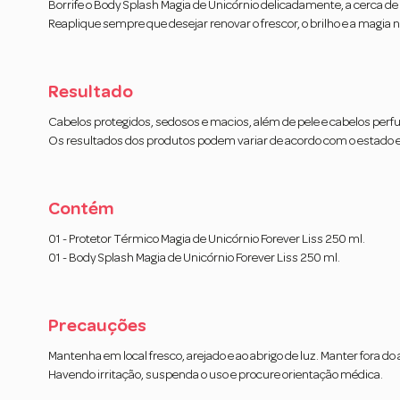
Borrife o Body Splash Magia de Unicórnio delicadamente, a cerca de
Reaplique sempre que desejar renovar o frescor, o brilho e a magia n
Resultado
Cabelos protegidos, sedosos e macios, além de pele e cabelos perf
Os resultados dos produtos podem variar de acordo com o estado e 
Contém
01 - Protetor Térmico Magia de Unicórnio Forever Liss 250 ml.
01 - Body Splash Magia de Unicórnio Forever Liss 250 ml.
Precauções
Mantenha em local fresco, arejado e ao abrigo de luz. Manter fora
Havendo irritação, suspenda o uso e procure orientação médica.