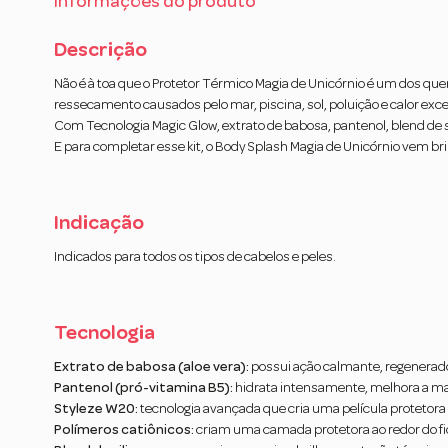
Informações do produto
Descrição
Não é à toa que o Protetor Térmico Magia de Unicórnio é um dos queri
ressecamento causados pelo mar, piscina, sol, poluição e calor exce
Com Tecnologia Magic Glow, extrato de babosa, pantenol, blend de sil
E para completar esse kit, o Body Splash Magia de Unicórnio vem br
Indicação
Indicados para todos os tipos de cabelos e peles.
Tecnologia
Extrato de babosa (aloe vera):
possui ação calmante, regenerado
Pantenol (pró-vitamina B5):
hidrata intensamente, melhora a mal
Styleze W20:
tecnologia avançada que cria uma película protetora ao
Polímeros catiônicos:
criam uma camada protetora ao redor do fi