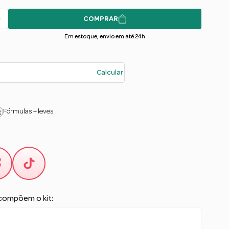
COMPRAR
Em estoque, envio em até 24h
Calcular
Fórmulas + leves
compõem o kit: