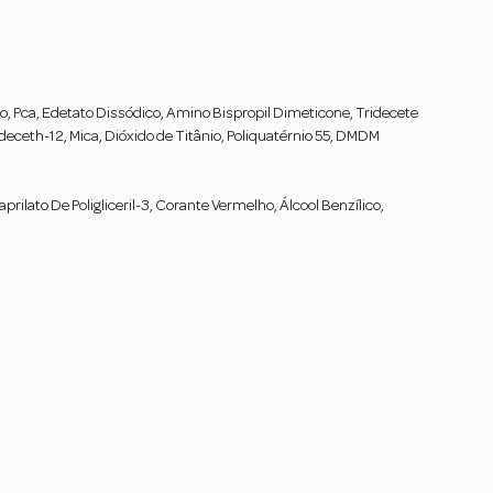
co, Pca, Edetato Dissódico, Amino Bispropil Dimeticone, Tridecete
deceth-12, Mica, Dióxido de Titânio, Poliquatérnio 55, DMDM
aprilato De Poligliceril-3, Corante Vermelho, Álcool Benzílico,