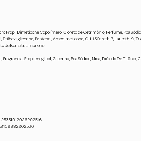
 Hidro Propil Dimeticone Copolímero, Cloreto de Cetrimônio, Perfume, Pca Sódi
Etilhexilglicerina, Pantenol, Amodimeticona, C11-15 Pareth-7, Laureth-9, Tri
lato de Benzila, Limoneno.
Fragrância, Propilenoglicol, Glicerina, Pca Sódico, Mica, Dióxido De Titânio, C
io: 25351012026202516
25351139982202536