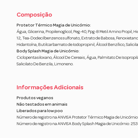
Composição
Protetor Térmico Magia de Unicórnio:
Água, Glicerina, Propilenoglicol, Peg-40, Ppg-8 Metil Amino Propil,
12, Tea-Dodecilbenzenossulfonato, Extrato de Babosa, Fenoxietanol, 
Hidantoína, Butilcarbamato de Iodopropinil, Álcool Benzílico, Salici
Body Splash Magia de Unicórnio:
Ciclopentasiloxano, Álcool De Cereais, Água, Palmitato De Isopropila, 
Salicilato De Benzila, Limoneno.
Informações Adicionais
Produtos veganos
Não testados em animais
Liberados para low poo
Número de registro na ANVISA Protetor Térmico Magia de Unicórn
Número de registro na ANVISA Body Splash Magia de Unicórnio: 