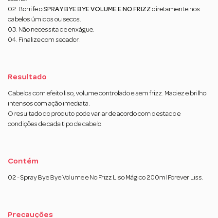
02. Borrife o
SPRAY BYE BYE VOLUME E NO FRIZZ
diretamente nos
cabelos úmidos ou secos.
03. Não necessita de enxágue.
04. Finalize com secador.
Resultado
Cabelos com efeito liso, volume controlado e sem frizz. Maciez e brilho
intensos com ação imediata.
O resultado do produto pode variar de acordo com o estado e
condições de cada tipo de cabelo.
Contém
02 - Spray Bye Bye Volume e No Frizz Liso Mágico 200ml Forever Liss.
Precauções