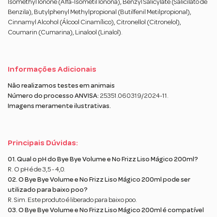
Isomethyl Ionone (Alfa-Isometil Ionona), Benzyl Salicylate (Salicilato de
Benzila), Butylphenyl Methylpropional (Butilfenil Metilpropional),
Cinnamyl Alcohol (Álcool Cinamílico), Citronellol (Citronelol),
Coumarin (Cumarina), Linalool (Linalol).
Informações Adicionais
Não realizamos testes em animais
Número do processo ANVISA:
25351.060319/2024-11.
Imagens meramente ilustrativas.
Principais Dúvidas:
01. Qual o pH do Bye Bye Volume e No Frizz Liso Mágico 200ml?
R. O pH é de 3,5 - 4,0.
02. O Bye Bye Volume e No Frizz Liso Mágico 200ml pode ser
utilizado para baixo poo?
R. Sim. Este produto é liberado para baixo poo.
03. O Bye Bye Volume e No Frizz Liso Mágico 200ml é compatível