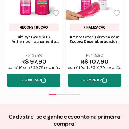
RECONSTRUÇÃO
FINALIZAÇÃO
Kit Bye Bye e SOS
Kit Protetor Térmico com
Antiemborrachamento
Escova Desembaraçadora
Forever Liss
– Forever Liss
R$ 132,80
R$ 145,80
R$ 97,90
R$ 107,90
ou até 10x de R$ 9,79 no cartão
ou até 10x de R$ 10,79 no cartão
COMPRAR
COMPRAR
Cadastre-se e ganhe desconto na primeira
compra!