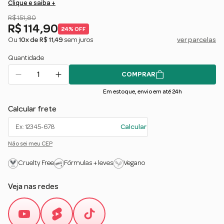
Clique e saiba +
os fios.
R$ 151,80
R$ 114,90
24% OFF
Ou
10x de R$ 11,49
sem juros
ver parcelas
Quantidade
COMPRAR
Em estoque, envio em até 24h
Calcular frete
Calcular
Não sei meu CEP
Cruelty Free
Fórmulas + leves
Vegano
Veja nas redes