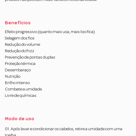
Benefícios
Efeito progressivo (quanto mais usa, mais liso fica)
Selagem dos fios
Redução do volume
Redução do frizz
Prevenção de pontas duplas
Proteção térmica
Desembaraço
Nutrição
Brilho intenso
Combate a umidade
Livre de químicas
Modo de uso
01. Após lavar e condicionar os cabelos, retire a umidade com uma
toalha.