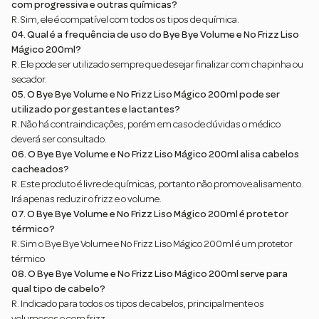
com progressiva e outras químicas?
R. Sim, ele é compatível com todos os tipos de química.
04. Qual é a frequência de uso do Bye Bye Volume e No Frizz Liso
Mágico 200ml?
R. Ele pode ser utilizado sempre que desejar finalizar com chapinha ou
secador.
05. O Bye Bye Volume e No Frizz Liso Mágico 200ml pode ser
utilizado por gestantes e lactantes?
R. Não há contraindicações, porém em caso de dúvidas o médico
deverá ser consultado.
06. O Bye Bye Volume e No Frizz Liso Mágico 200ml alisa cabelos
cacheados?
R. Este produto é livre de químicas, portanto não promove alisamento.
Irá apenas reduzir o frizz e o volume.
07. O Bye Bye Volume e No Frizz Liso Mágico 200ml é protetor
térmico?
R. Sim o Bye Bye Volume e No Frizz Liso Mágico 200ml é um protetor
térmico
08. O Bye Bye Volume e No Frizz Liso Mágico 200ml serve para
qual tipo de cabelo?
R. Indicado para todos os tipos de cabelos, principalmente os