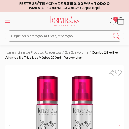
FRETE GRÁTIS ACIMA DE
R$150,00
PARA
TODO O
BRASIL
... COMPRE AGORA!!!
Clique aqui
1
Home
/
Linha de Produtos Forever Liss
/
Bye Bye Volume
/
Combo 2 Bye Bye
Volume e No Frizz Liso Mágico 200ml - Forever Liss