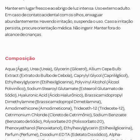
Manter em lugar fresco e ao abrigo de luz intensa. Uso externo adulto.
Em caso de contato acidental com os olhos, enxaguar
abundantemente. Havendo irritação, suspenda o uso. Caso a irritação
persista, procure orientação médica. Não ingerir. Manter fora do
alcance de crianças.
Composição
Aqua (Água), Urea (Ureia), Glycerin (Glicerol), Allium Cepa Bulb
Extract (Extrato do Bulbo de Cebola), Caprylyl Glycol (Caprililglicol),
Ethylhexylglycerin (Etilhexilglicerina), Polyvinyl Alcohol (Álcool
Polivinílico), Sodium Stearoyl Glutamate (Estearoil Glutamato de
Sódio), Hyaluronic Acid (Ácido Hialurônico), Brassicamidopropyl
Dimethylamine (Brassicamidopropil Dimetilamina),
Amodimethicone (Amodimeticona), Trideceth-12 (Tridecete-12),
Cetrimonium Chloride (Cloreto de Cetrimônio), Sodium Benzoate
(Benzoato de Sódio), Polysorbate 20 (Polissorbato 20),
Phenoxyethanol (Fenoxietanol), Ethylhexylglycerin (Etilhexilglicerina),
Parfum (Perfume), Disodium EDTA (Edetato Dissódico), Alpha-