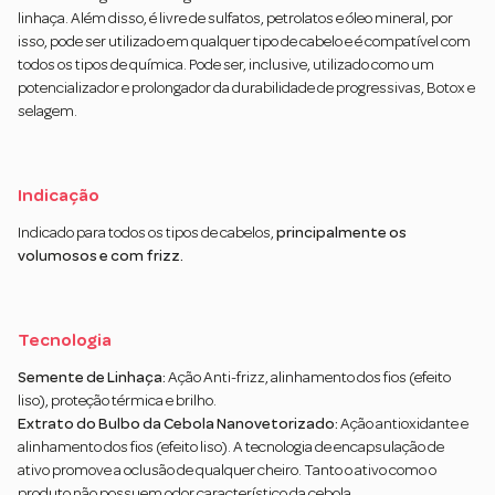
linhaça. Além disso, é livre de sulfatos, petrolatos e óleo mineral, por
isso, pode ser utilizado em qualquer tipo de cabelo e é compatível com
todos os tipos de química. Pode ser, inclusive, utilizado como um
potencializador e prolongador da durabilidade de progressivas, Botox e
selagem.
Indicação
Indicado para todos os tipos de cabelos,
principalmente os
volumosos e com frizz.
Tecnologia
Semente de Linhaça:
Ação Anti-frizz, alinhamento dos fios (efeito
liso), proteção térmica e brilho.
Extrato do Bulbo da Cebola Nanovetorizado:
Ação antioxidante e
alinhamento dos fios (efeito liso). A tecnologia de encapsulação de
ativo promove a oclusão de qualquer cheiro. Tanto o ativo como o
produto não possuem odor característico da cebola.