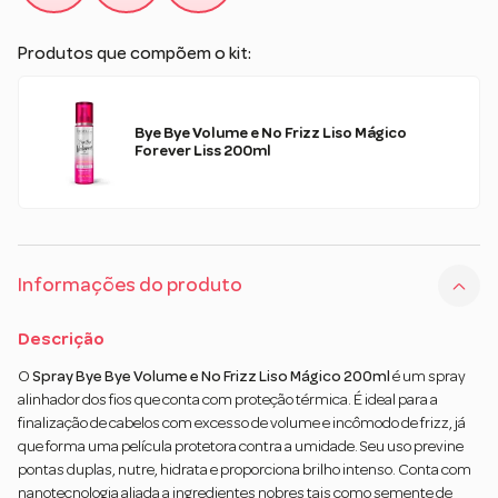
Produtos que compõem o kit:
Bye Bye Volume e No Frizz Liso Mágico
Forever Liss 200ml
Informações do produto
Descrição
O
Spray Bye Bye Volume e No Frizz Liso Mágico 200ml
é um spray
alinhador dos fios que conta com proteção térmica. É ideal para a
finalização de cabelos com excesso de volume e incômodo de frizz, já
que forma uma película protetora contra a umidade. Seu uso previne
pontas duplas, nutre, hidrata e proporciona brilho intenso. Conta com
nanotecnologia aliada a ingredientes nobres tais como semente de