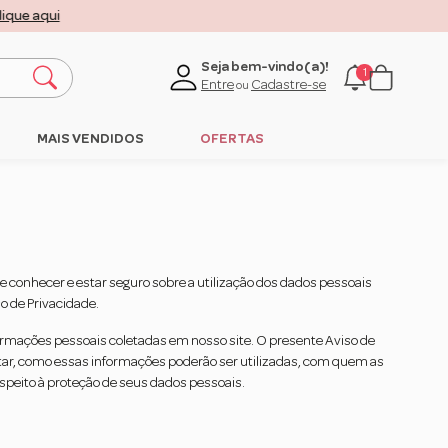
lique aqui
Seja bem-vindo(a)!
1
Entre
Cadastre-se
ou
MAIS VENDIDOS
OFERTAS
te conhecer e estar seguro sobre a utilização dos dados pessoais
o de Privacidade.
mações pessoais coletadas em nosso site. O presente Aviso de
tar, como essas informações poderão ser utilizadas, com quem as
espeito à proteção de seus dados pessoais.