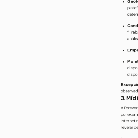
Geol
plata
deter
Cand
“Trab
análi
Empr
Monit
dispo
dispon
Excepcio
observad
3. Míd
A Forever
por exemp
Internet 
revelar d