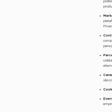
prefe
produ
Mark
plata
Priva
Contr
compa
para 
Parce
colet
altern
Cana
são c
Cooki
Even
empre