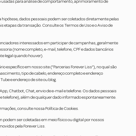
s são usadas para análise de comportamento, aprimoramento de
a hipótese, dados pessoais podem ser coletados diretamente pelas
is etapas da transação. Consulte os Termos de Uso e o Aviso de
uenciadores interessados em participar de campanhas, geralmente
ssoria (nome completo, e-mail, telefone, CPF e dados bancários
te legal quando houver).
o específico em nosso site (“Parcerias Forever Liss”), no qual são
 nascimento, tipo de cabelo, endereço completo e endereço
ouTube e endereço de site ou blog.
pp, Chatbot, Chat, envio de e-mail e telefone. Os dados pessoais
mail e telefone), além de qualquer dado informado espontaneamente.
rmações, consulte nossa Política de Cookies.
 podem ser coletadas em meio físico ou digital por nossos
ovidos pela Forever Liss.