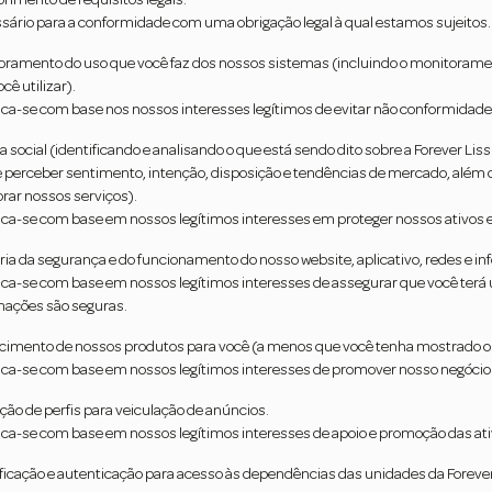
imento de requisitos legais.
sário para a conformidade com uma obrigação legal à qual estamos sujeitos.
oramento do uso que você faz dos nossos sistemas (incluindo o monitorament
cê utilizar).
fica-se com base nos nossos interesses legítimos de evitar não conformidade
a social (identificando e analisando o que está sendo dito sobre a Forever L
e perceber sentimento, intenção, disposição e tendências de mercado, além
rar nossos serviços).
fica-se com base em nossos legítimos interesses em proteger nossos ativos 
ria da segurança e do funcionamento do nosso website, aplicativo, redes e i
fica-se com base em nossos legítimos interesses de assegurar que você terá 
mações são seguras.
cimento de nossos produtos para você (a menos que você tenha mostrado obj
fica-se com base em nossos legítimos interesses de promover nosso negócio
ção de perfis para veiculação de anúncios.
fica-se com base em nossos legítimos interesses de apoio e promoção das ati
ificação e autenticação para acesso às dependências das unidades da Forever