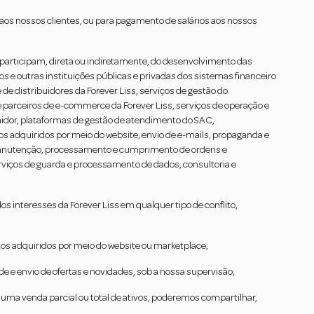
 aos nossos clientes, ou para pagamento de salários aos nossos
participam, direta ou indiretamente, do desenvolvimento das
 e outras instituições públicas e privadas dos sistemas financeiro
e distribuidores da Forever Liss, serviços de gestão do
 parceiros de e-commerce da Forever Liss, serviços de operação e
idor, plataformas de gestão de atendimento do SAC,
tos adquiridos por meio do website; envio de e-mails, propaganda e
manutenção, processamento e cumprimento de ordens e
rviços de guarda e processamento de dados, consultoria e
s interesses da Forever Liss em qualquer tipo de conflito,
tos adquiridos por meio do website ou marketplace;
 e envio de ofertas e novidades, sob a nossa supervisão;
 uma venda parcial ou total de ativos, poderemos compartilhar,