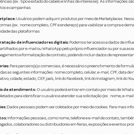
rências (ex.: tipo e estado do cabelo e linhas de interesse). As informaçõe
tos e campanhas.
etplace:
Usuários podem adquirir produtos por meio de Marketplaces. Ness
formas (ex.: nome completo, CPF e endereço) para viabilizar a compra e dema
cidade das plataformas.
atação de influenciadores digitais:
Podemos ter acesso a dados de infl
rtilhados por e-mail ou WhatsApp pelo próprio influenciador ou por sua asse
pagamento e formalização de contrato, podendo incluir dados de representan
rias:
Para parceiro(a)s comerciais, é necessário o preenchimento de formulári
adas as seguintes informações: nome completo, celular, e-mail, CPF, data de
ativo, cidade, estado, CEP, país, link do Facebook, link do Instagram, link do Y
is de atendimento:
O usuário poderá entrar em contato por meio de WhatsA
oletados para identificar o usuário e atender sua solicitação (ex.: nome, e-
es:
Dados pessoais podem ser coletados por meio de cookies. Para mais info
tos:
Informações pessoais, como nome, telefone e e-mail de contato, também
gados, colaboradores ou distribuidores em feiras, exposições e eventos prom