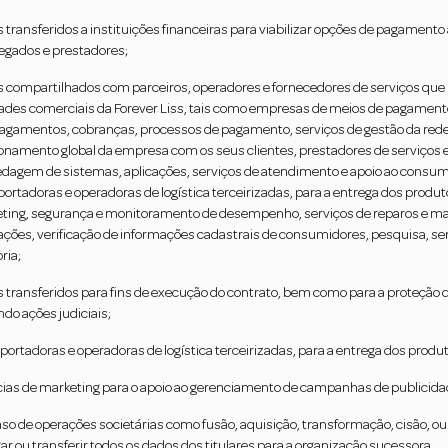
 transferidos a instituições financeiras para viabilizar opções de pagamento
gados e prestadores;
 compartilhados com parceiros, operadores e fornecedores de serviços que 
dades comerciais da Forever Liss, tais como empresas de meios de pagamentos
pagamentos, cobranças, processos de pagamento, serviços de gestão da rede d
ionamento global da empresa com os seus clientes, prestadores de serviços e
dagem de sistemas, aplicações, serviços de atendimento e apoio ao consum
portadoras e operadoras de logística terceirizadas, para a entrega dos produ
ting, segurança e monitoramento de desempenho, serviços de reparos e 
ações, verificação de informações cadastrais de consumidores, pesquisa, se
ria;
 transferidos para fins de execução do contrato, bem como para a proteção do
ndo ações judiciais;
portadoras e operadoras de logística terceirizadas, para a entrega dos produ
ias de marketing para o apoio ao gerenciamento de campanhas de publicidade
so de operações societárias como fusão, aquisição, transformação, cisão, ou
ar ou transferir todos os dados dos titulares para a organização sucessora.