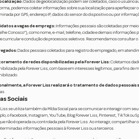
ocalização:
Dados de geolocalização podem ser coletados, caso o usuário autor
forma, podemos coletar informações sobre sua localização para aperfeiçoar o 
minada por GPS, endereço IP, dados do sensor do dispositivo ou por informaçõe
idatos a vagas de emprego:
Informações pessoais são coletadas por meio 
alhe Conosco”), como nome, e-mail, telefone, cidade e demais informações p
se curricular e condução de processos seletivos. Recomendamos consultar o 
egados:
Dados pessoais coletados para registro do empregado, em atendimen
oramento de redes disponibilizadas pela Forever Liss:
Coletamos dados
nibilizada pela Forever Liss, com base em interesses legítimos, para fins de 
ibilizado.
nalmente, a Forever Liss realizará o tratamento de dados pessoais s
as.
ias Sociais
 Liss se utiliza também da Mídia Social para se comunicar e interagir com se
lo, o Facebook, Instagram, YouTube, Blog Forever Liss, Pinterest, TikTok ou S
que não é operada ou controlada pela Forever Liss. Ao interagir, compartilhar 
eterminadas informações pessoais à Forever Liss ou a terceiros.