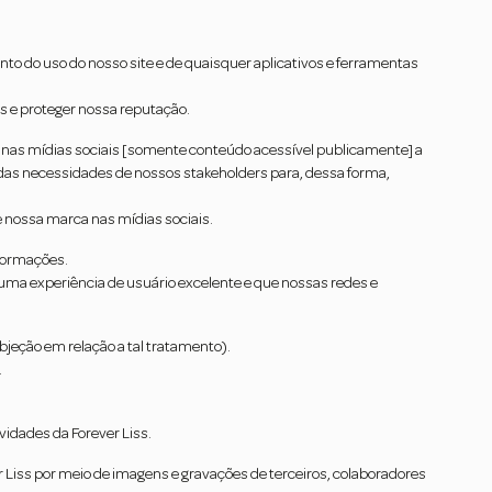
o do uso do nosso site e de quaisquer aplicativos e ferramentas
s e proteger nossa reputação.
iss nas mídias sociais [somente conteúdo acessível publicamente] a
 das necessidades de nossos stakeholders para, dessa forma,
e nossa marca nas mídias sociais.
nformações.
uma experiência de usuário excelente e que nossas redes e
eção em relação a tal tratamento).
.
vidades da Forever Liss.
 Liss por meio de imagens e gravações de terceiros, colaboradores