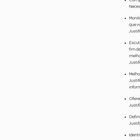
Cumpr
Neces
Monit
que vo
Justi
Escut
fim d
melho
Justi
Melho
Justi
infor
Ofere
Justi
Defini
Justi
Ident