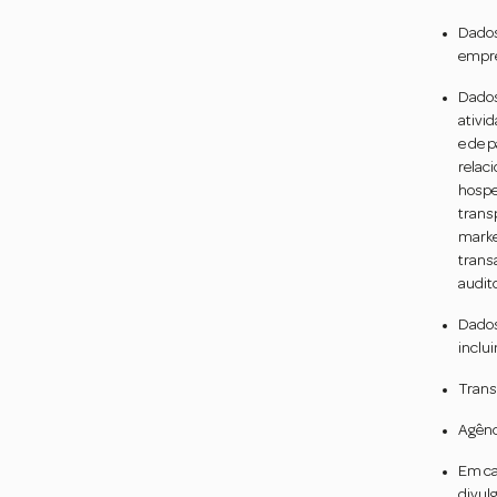
Dados
empre
Dados
ativi
e de 
relac
hospe
trans
marke
trans
audito
Dados
inclui
Trans
Agênc
Em ca
divulg