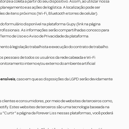
ize a coleta a partir do seu dispositivo. Assim, ao utilizar nossa
planejamento e as ações de logística. A localização pode ser
s de itens próximos (Wi-Fi, Bluetooth e torres de celular).
do formulário disponível na plataforma Gupy (link na página
rofissionais. As informações serão compartilhadas conosco para
Termo de Uso e o Aviso de Privacidade da plataforma.
to à legislação trabalhista e execução do contrato de trabalho.
 pessoais de todos os usuários da rede cabeada e Wi-Fi
monitoramento interno e/ou externo do ambiente artificial
ensíveis
, caso em que as disposições da LGPD serão devidamente
us clientes e consumidores, por meio de websites de terceiros como,
potify. Estes websites de terceiros são uma tecnologia baseada na
ou “Curtir” a página da Forever Liss nessas plataformas, você poderá