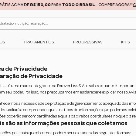
RÁTIS ACIMA DE
R$150,00
PARA
TODO O BRASIL
... COMPRE AGORA!!!
C
OS
TRATAMENTOS
PROGRESSIVAS
KITS
ca de Privacidade
claração de Privacidade
 Liss é uma marca integrante da Forever Liss S.A. e sabe o quanto é importan
m seu poder. Por isso, nos preocupamos em esclarecer e explicar nosso Avis
nhecemos a necessidade de proteção e de gerenciamento adequado das infor
de auxiliará a compreender quais os tipos de informações que podemos cole
es poderão ser compartilhadas e quais os direitos dos titulares no que diz r
ais são as informações pessoais que coletamos
mações pessoais que obtemos podem ser coletadas das seguintes formas: