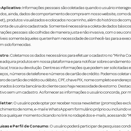
e Aplicativo:
Informações pessoais são coletadas quando o usuário interage e
ados, ainda, dados de comportamento de compra em nosso website, como data 
net), produtos visualizados e colocados no carrinho, além do histórico de c
onta de usuário cadastrada. Somente é necessária a coleta de dados básicos 
mações pessoais são colhidas de maneira justa e não invasiva, com o seu co
íveis somente àqueles que tenham necessidade de conhecê-las para a execuçã
m sido fornecidas.
stro:
Coletamos os dados necessários para efetuar o cadastro no "Minha Cont
le adquira produtos em nossa plataforma e para notificar sobre o andamento d
iscal
, troca ou devolução. Dentre as informações que podem ser solicitadas 
eços, números de telefone e números de cartão de crédito. Podemos coleta
ro de cartão de crédito ou débito, CPF, chave PIX, nome completo e endere
ionados à conta bancária do cliente caso haja necessidade de estorno. Destac
ativo sem um cadastro. Ao fornecer as informações o usuário concorda, por m
letter:
O usuário pode optar por receber nossa newsletter (promoções exclus
chimento de nome, e-mail e WhatsApp em formulário próprio ou incluindo v
eito a qualquer momento clicando no link no rodapé dos e-mails, acessando "M
isas e Perfil de Consumo:
O usuário poderá participar de pesquisas condu