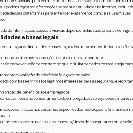
 “botões sociais” para permitir que os nossos usuários compartilhem ou ma
 que podem registrar informações sobre suas atividades na internet, incluindo 
idade dessas plataformas para entender exatamente como elas usam suas in
ões.
ade de informações pessoais visíveis dependerá das suas próprias configur
alidades e bases legais
mos a seguir as finalidades e bases legais dos tratamentos de dados da Forev
imento de termos e condições estabelecidos em contrato.
ário para execução de contrato no qual o titular de dados pessoais seja part
tamento e avaliação de aderência à vaga de trabalho.
ficado com base em nossos legítimos interesses para assegurar que recru
istração de benefícios aos empregados.
fica-se com base no consentimento do empregado, caso seja de seu interess
icação com você, nos casos não especificados neste quadro (inclusive em c
tadas).
fica-se com base em nossos interesses legítimos de assegurar comunicação