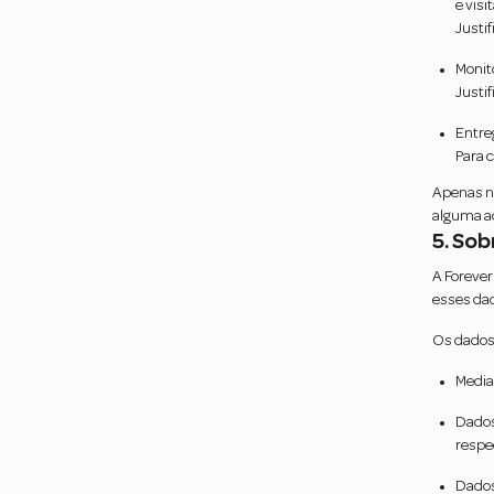
e visi
Justif
Monit
Justif
Entre
Para 
Apenas no
alguma ao
5. So
A Forever
esses dad
Os dados
Media
Dados
respe
Dados