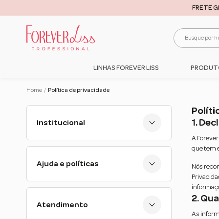
FRETE G
LINHAS FOREVER LISS
PRODUT
Home
/
Política de privacidade
Políti
1. De
Institucional
A Forever
Quem somos
que tem e
Revendedor
Ajuda e políticas
Nós reco
Privacida
informaçõ
Política de troca e devolução
2. Qu
Política de pagamento
Atendimento
Política de privacidade
As infor