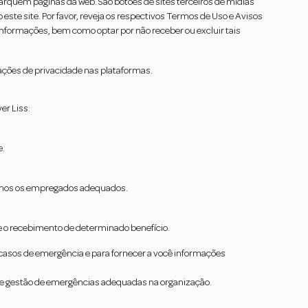
rquem páginas da web. São botões de sites terceiros de mídias
este site. Por favor, reveja os respectivos Termos de Uso e Avisos
formações, bem como optar por não receber ou excluir tais
ações de privacidade nas plataformas.
er Liss:
e.
tamos os empregados adequados.
e o recebimento de determinado benefício.
asos de emergência e para fornecer a você informações
 e gestão de emergências adequadas na organização.