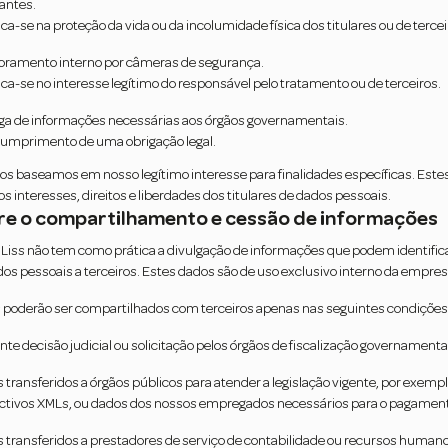
tantes.
ica-se na proteção da vida ou da incolumidade física dos titulares ou de tercei
oramento interno por câmeras de segurança.
ica-se no interesse legítimo do responsável pelo tratamento ou de terceiros.
ga de informações necessárias aos órgãos governamentais.
cumprimento de uma obrigação legal.
s baseamos em nosso legítimo interesse para finalidades específicas. Est
s interesses, direitos e liberdades dos titulares de dados pessoais.
bre o compartilhamento e cessão de informações
 Liss não tem como prática a divulgação de informações que podem identific
os pessoais a terceiros. Estes dados são de uso exclusivo interno da empresa 
 poderão ser compartilhados com terceiros apenas nas seguintes condições
nte decisão judicial ou solicitação pelos órgãos de fiscalização governamenta
 transferidos a órgãos públicos para atender a legislação vigente, por exemp
ctivos XMLs, ou dados dos nossos empregados necessários para o pagament
 transferidos a prestadores de serviço de contabilidade ou recursos humanos