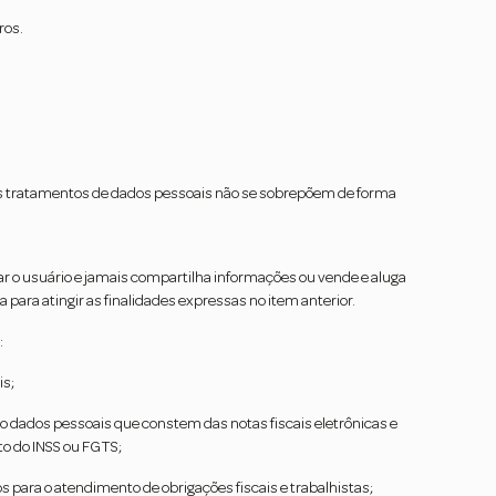
ros.
es tratamentos de dados pessoais não se sobrepõem de forma
ar o usuário e jamais compartilha informações ou vende e aluga
para atingir as finalidades expressas no item anterior.
:
is;
lo dados pessoais que constem das notas fiscais eletrônicas e
o do INSS ou FGTS;
 para o atendimento de obrigações fiscais e trabalhistas;