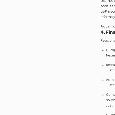
Usamos os
sociais e
de Privac
informaç
A quantid
4. Fin
Relaciona
Cumpr
Necess
Recru
Justi
Admin
Justi
Comun
solici
Justi