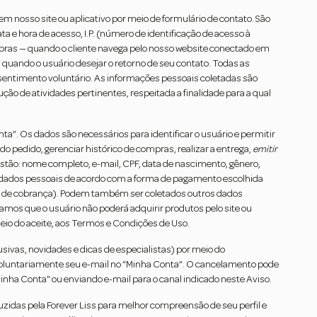
m nosso site ou aplicativo por meio de formulário de contato. São
e hora de acesso, I.P. (número de identificação de acesso à
ompras — quando o cliente navega pelo nosso website conectado em
quando o usuário desejar o retorno de seu contato. Todas as
nsentimento voluntário. As informações pessoais coletadas são
o de atividades pertinentes, respeitada a finalidade para a qual
a”. Os dados são necessários para identificar o usuário e permitir
o pedido, gerenciar histórico de compras, realizar a entrega,
emitir
estão: nome completo, e-mail, CPF, data de nascimento, gênero,
r dados pessoais de acordo com a forma de pagamento escolhida
ço de cobrança). Podem também ser coletados outros dados
amos que o usuário não poderá adquirir produtos pelo site ou
eio do aceite, aos Termos e Condições de Uso.
ivas, novidades e dicas de especialistas) por meio do
oluntariamente seu e-mail no “Minha Conta”. O cancelamento pode
inha Conta" ou enviando e-mail para o canal indicado neste Aviso.
zidas pela Forever Liss para melhor compreensão de seu perfil e