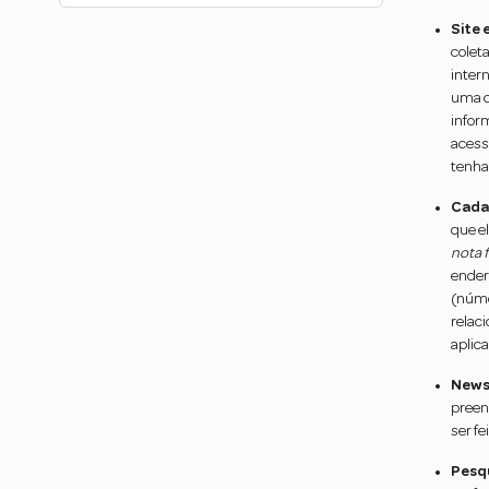
Fale conosco
Site 
colet
inter
uma c
infor
acess
tenha
Cada
que e
nota f
ender
(núme
relac
aplic
News
preen
ser f
Pesqu