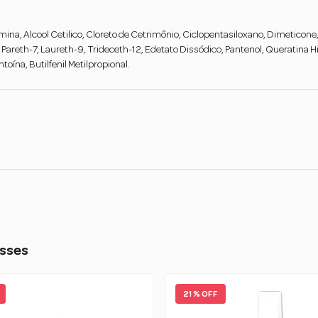
amina, Alcool Cetilico, Cloreto de Cetrimônio, Ciclopentasiloxano, Dimeticone,
reth-7, Laureth-9, Trideceth-12, Edetato Dissódico, Pantenol, Queratina Hidr
toína, Butilfenil Metilpropional.
sses
21 % OFF