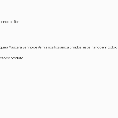
cendo os fios.
lique a Máscara Banho de Verniz nos fios ainda úmidos, espalhando em todo 
ção do produto.