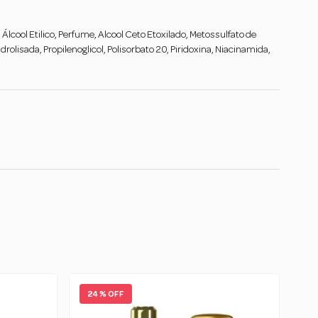
 Álcool Etilico, Perfume, Alcool Ceto Etoxilado, Metossulfato de
olisada, Propilenoglicol, Polisorbato 20, Piridoxina, Niacinamida,
24 % OFF
2