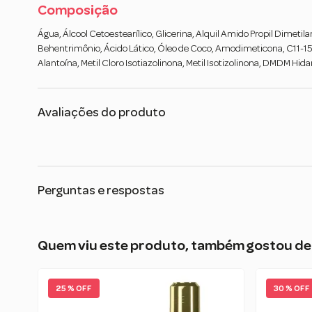
Composição
Água, Álcool Cetoestearílico, Glicerina, Alquil Amido Propil Dimetil
Behentrimônio, Ácido Lático, Óleo de Coco, Amodimeticona, C11-15 Pa
Alantoína, Metil Cloro Isotiazolinona, Metil Isotizolinona, DMDM Hidan
Avaliações do produto
Perguntas e respostas
Quem viu este produto, também gostou de
25 % OFF
30 % OFF