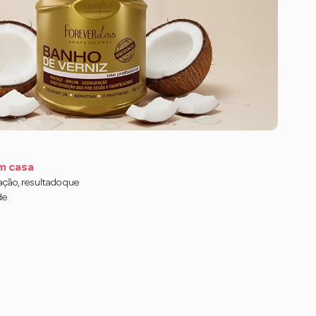
m casa
cação, resultado que
de