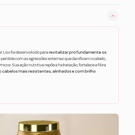
r Liss foi desenvolvido para
revitalizar profundamente os
 perdida com as agressões externas que danificam o cabelo,
icos. Sua ação nutritiva repõe a hidratação, fortalece a fibra
os
cabelos mais resistentes, alinhados e com brilho