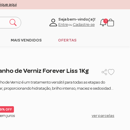
lique aqui
Seja bem-vindo(a)!
1
Entre
Cadastre-se
ou
MAIS VENDIDOS
OFERTAS
nho de Verniz Forever Liss 1Kg
o de Verniz é um tratamento versátil para todas as etapas do
r, proporcionando hidratação, brilho intenso, maciez e sedosidade
s de cabelo.
19% OFF
em juros
ver parcelas