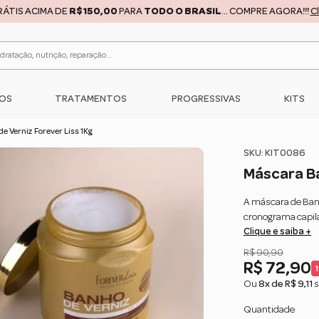
RÁTIS ACIMA DE
R$150,00
PARA
TODO O BRASIL
... COMPRE AGORA!!!
C
OS
TRATAMENTOS
PROGRESSIVAS
KITS
 Verniz Forever Liss 1Kg
SKU: KIT0086
Máscara Ba
A máscara de Banh
cronograma capila
Clique e saiba +
para todos os tipo
R$ 90,90
R$ 72,90
Ou
8x de R$ 9,11
s
Quantidade