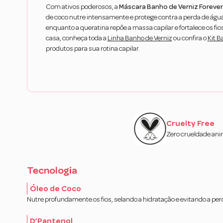
Com ativos poderosos, a
Máscara Banho de Verniz Forever 
de coco nutre intensamente e protege contra a perda de água
enquanto a queratina repõe a massa capilar e fortalece os fi
casa, conheça toda a
Linha Banho de Verniz
ou confira o
Kit B
produtos para sua rotina capilar.
Cruelty Free
Zero crueldade ani
Tecnologia
Óleo de Coco
Nutre profundamente os fios, selando a hidratação e evitando a per
D’Pantenol