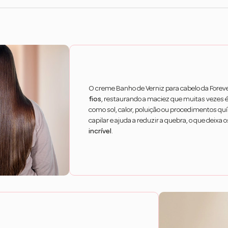
O creme Banho de Verniz para cabelo da Foreve
fios
, restaurando a maciez que muitas vezes é
como sol, calor, poluição ou procedimentos quím
capilar e ajuda a reduzir a quebra, o que deixa 
incrível
.