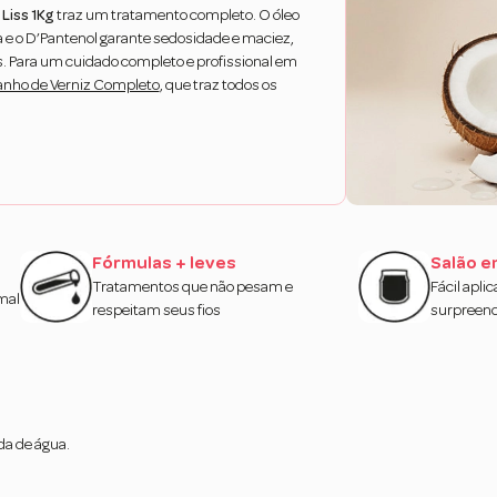
Liss 1Kg
traz um tratamento completo. O óleo
 e o D’Pantenol garante sedosidade e maciez,
os. Para um cuidado completo e profissional em
anho de Verniz Completo
, que traz todos os
Fórmulas + leves
Salão e
Tratamentos que não pesam e
Fácil apli
mal
respeitam seus fios
surpreen
da de água.