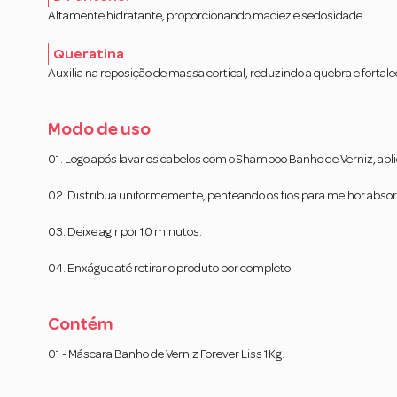
Altamente hidratante, proporcionando maciez e sedosidade.
Queratina
Auxilia na reposição de massa cortical, reduzindo a quebra e fortale
Modo de uso
01. Logo após lavar os cabelos com o Shampoo Banho de Verniz, ap
02. Distribua uniformemente, penteando os fios para melhor absor
03. Deixe agir por 10 minutos.
04. Enxágue até retirar o produto por completo.
Contém
01 - Máscara Banho de Verniz Forever Liss 1Kg.