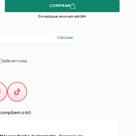
COMPRAR
Em estoque, envio em até 24h
Calcular
Salão em casa
compõem o kit: