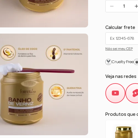
Calcular frete
Não sei meu CEP
Cruelty Free
Veja nas redes
Produtos que 