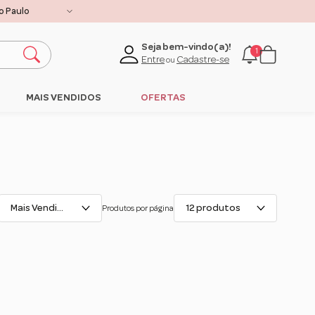
lique aqui
Seja bem-vindo(a)!
1
Entre
Cadastre-se
ou
MAIS VENDIDOS
OFERTAS
Mais Vendidos
12 produtos
Produtos por página