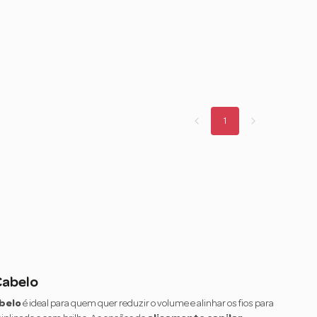
1
Cabelo
abelo
é ideal para quem quer reduzir o volume e alinhar os fios para