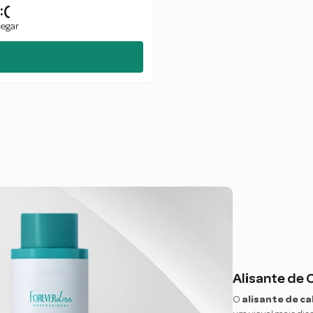
:(
hegar
Alisante de 
O
alisante de c