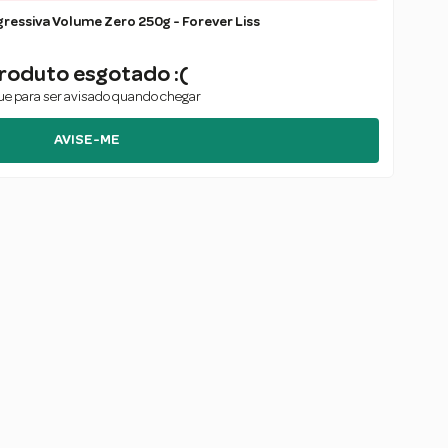
Máscara Progressiva Volume Zero 250g - Forever Liss
roduto esgotado :(
e para ser avisado quando chegar
AVISE-ME