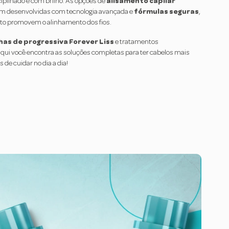
iplinado e com brilho. As opções de
alisamento capilar
m desenvolvidas com tecnologia avançada e
fórmulas seguras
,
o promovem o alinhamento dos fios.
nhas de progressiva Forever Liss
e tratamentos
ui você encontra as soluções completas para ter cabelos mais
s de cuidar no dia a dia!