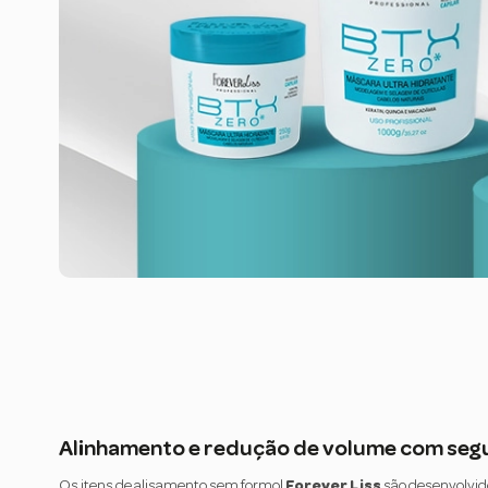
Alinhamento e redução de volume com seg
Os itens de alisamento sem formol
Forever Liss
são desenvolvid