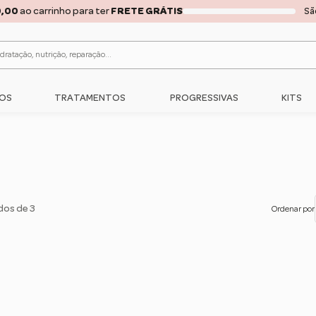
RÁTIS ACIMA DE
R$150,00
PARA
TODO O BRASIL
... COMPRE AGORA!!!
C
OS
TRATAMENTOS
PROGRESSIVAS
KITS
dos de 3
Ordenar por