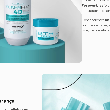
um visual mais disc
Forever Liss
fora
que tratam enquant
Com diferentes
li
complementares, aq
lisos, macios e fácei
urança
os para
alinhar os