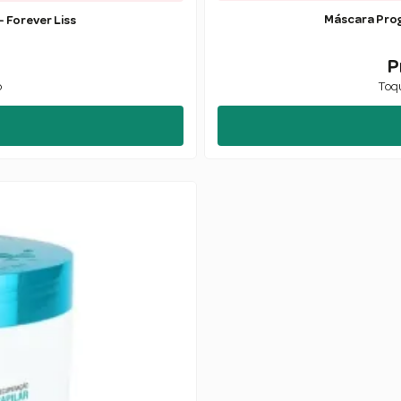
Máscara Progressiva Volume Zero 150g - Forever Liss
P
o
Toqu