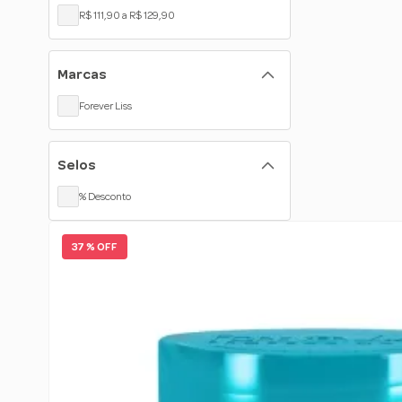
R$ 111,90 a R$ 129,90
Marcas
Forever Liss
Selos
% Desconto
37 % OFF