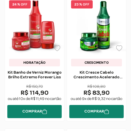
24 % OFF
23 % OFF
HIDRATAÇÃO
CRESCIMENTO
Kit Banho de Verniz Morango
Kit Cresce Cabelo
Brilho Extremo Forever Liss
Crescimento Acelerado
Forever Liss
R$ 150,70
R$ 108,80
R$ 114,90
R$ 83,90
ou até 10x de R$ 11,49 no cartão
ou até 9x de R$ 9,32 no cartão
COMPRAR
COMPRAR