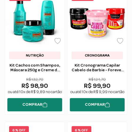
NUTRIÇÃO
CRONOGRAMA
Kit Cachos com Shampoo,
Kit Cronograma Capilar
Máscara 250g e Creme de
Cabelo de Barbie - Forever
Pentear Forever Liss
Liss
R$ 132,70
R$ 124,70
R$ 98,90
R$ 99,90
ou até 10x de R$ 9,89 no cartão
ou até 10x de R$ 9,99 no cartão
COMPRAR
COMPRAR
6 % OFF
6 % OFF