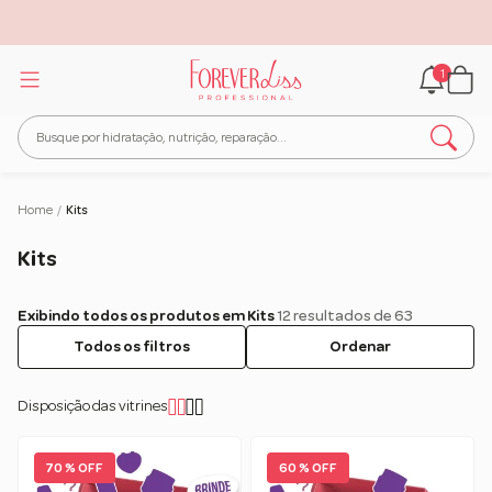
1
Home
/
Kits
Kits
Exibindo todos os produtos em Kits
12 resultados de 63
Todos os filtros
Ordenar
Disposição das vitrines
70 % OFF
60 % OFF