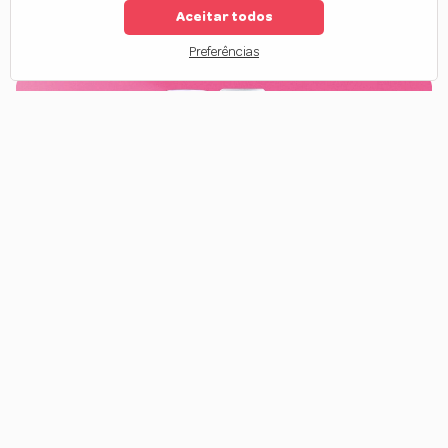
Aceitar todos
1
2
3
...
6
Preferências
Promoção
A seção de
promoção da Forever Liss
é o lugar ideal para garantir
seus produtos favoritos com preços especiais! Aqui, você encontra
cosméticos capilares
desenvolvidos com
tecnologia
profissional e resultados de salão
por valores ainda mais