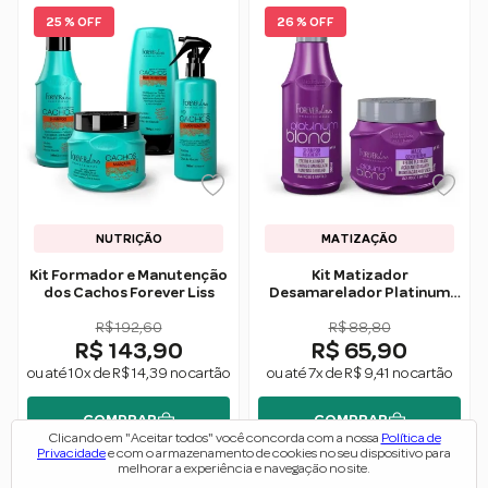
25 % OFF
26 % OFF
NUTRIÇÃO
MATIZAÇÃO
Kit Formador e Manutenção
Kit Matizador
dos Cachos Forever Liss
Desamarelador Platinum
Blond - Forever Liss
R$ 192,60
R$ 88,80
R$ 143,90
R$ 65,90
ou até 10x de R$ 14,39 no cartão
ou até 7x de R$ 9,41 no cartão
COMPRAR
COMPRAR
Clicando em "Aceitar todos" você concorda com a nossa
Política de
Privacidade
e com o armazenamento de cookies no seu dispositivo para
melhorar a experiência e navegação no site.