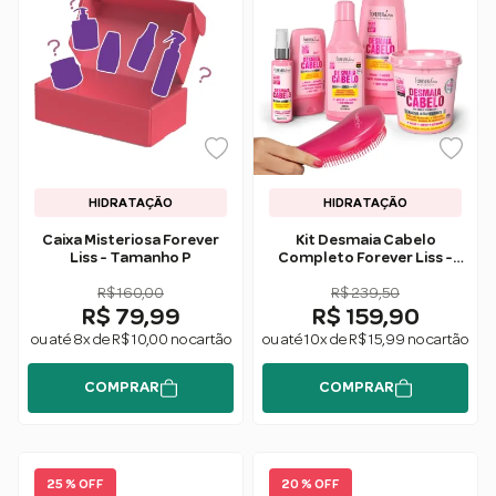
HIDRATAÇÃO
HIDRATAÇÃO
Caixa Misteriosa Forever
Kit Desmaia Cabelo
Liss - Tamanho P
Completo Forever Liss -
Ganhe Escova
R$ 160,00
Desembaraçadora
R$ 239,50
R$ 79,99
R$ 159,90
ou até 8x de R$ 10,00 no cartão
ou até 10x de R$ 15,99 no cartão
COMPRAR
COMPRAR
25 % OFF
20 % OFF