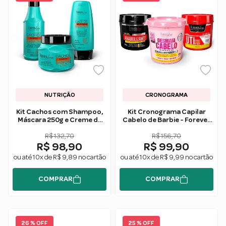
NUTRIÇÃO
CRONOGRAMA
Kit Cachos com Shampoo,
Kit Cronograma Capilar
Máscara 250g e Creme de
Cabelo de Barbie - Forever
Pentear Forever Liss
Liss
R$ 132,70
R$ 156,70
R$ 98,90
R$ 99,90
ou até 10x de R$ 9,89 no cartão
ou até 10x de R$ 9,99 no cartão
COMPRAR
COMPRAR
26 % OFF
25 % OFF