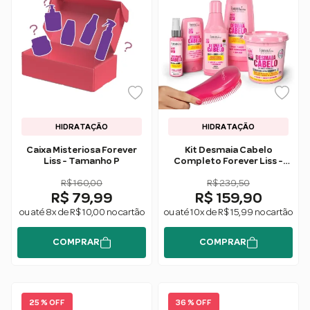
HIDRATAÇÃO
HIDRATAÇÃO
Caixa Misteriosa Forever
Kit Desmaia Cabelo
Liss - Tamanho P
Completo Forever Liss -
Ganhe Escova
R$ 160,00
Desembaraçadora
R$ 239,50
R$ 79,99
R$ 159,90
ou até 8x de R$ 10,00 no cartão
ou até 10x de R$ 15,99 no cartão
COMPRAR
COMPRAR
25 % OFF
36 % OFF