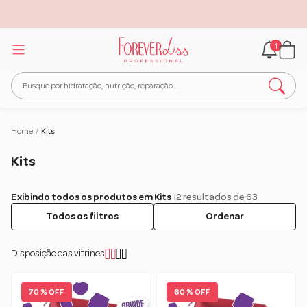
1
Home
/
Kits
Kits
Exibindo todos os produtos em Kits
12 resultados de 63
Todos os filtros
Ordenar
Disposição das vitrines
70 % OFF
60 % OFF