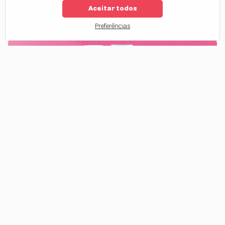
Aceitar todos
1
2
3
...
6
Preferências
Promoção
A seção de
promoção da Forever Liss
é o lugar ideal para garantir
seus produtos favoritos com preços especiais! Aqui, você encontra
cosméticos capilares
desenvolvidos com
tecnologia
profissional e resultados de salão
por valores ainda mais