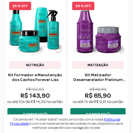
25 % OFF
26 % OFF
NUTRIÇÃO
MATIZAÇÃO
Kit Formador e Manutenção
Kit Matizador
dos Cachos Forever Liss
Desamarelador Platinum
Blond - Forever Liss
R$ 192,60
R$ 88,80
R$ 143,90
R$ 65,90
ou até 10x de R$ 14,39 no cartão
ou até 7x de R$ 9,41 no cartão
COMPRAR
COMPRAR
Clicando em "Aceitar todos" você concorda com a nossa
Política de
Privacidade
e com o armazenamento de cookies no seu dispositivo para
melhorar a experiência e navegação no site.