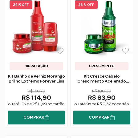
24 % OFF
23 % OFF
HIDRATAÇÃO
CRESCIMENTO
Kit Banho de Verniz Morango
Kit Cresce Cabelo
Brilho Extremo Forever Liss
Crescimento Acelerado
Forever Liss
R$ 150,70
R$ 108,80
R$ 114,90
R$ 83,90
ou até 10x de R$ 11,49 no cartão
ou até 9x de R$ 9,32 no cartão
COMPRAR
COMPRAR